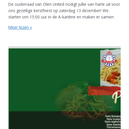
De ouderraad van Olen United nodigt jullie van harte uit voor
ons gezellige kerstfeest op zaterdag 13 december! We
starten om 15:00 uur in de A-kantine en maken er samen
Meer lezen »