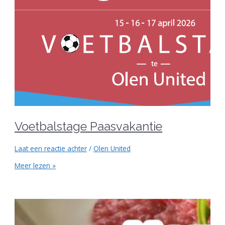
Voetbalstage Paasvakantie
Laat een reactie achter
/
Olen United
Meer lezen »