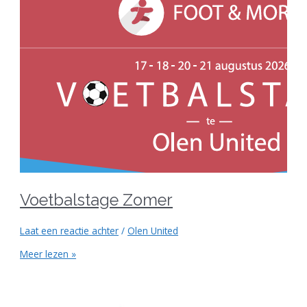
Voetbalstage Zomer
Laat een reactie achter
/
Olen United
Meer lezen »